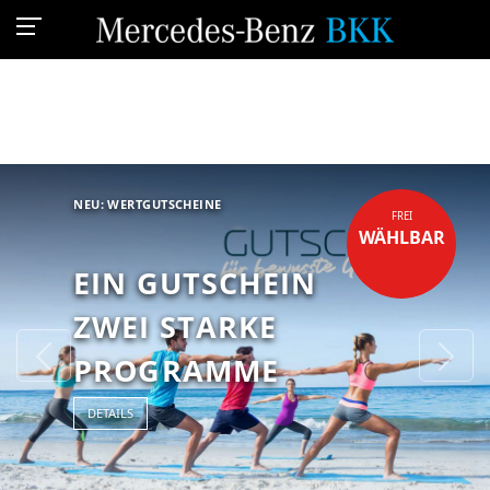
NEU: WERTGUTSCHEINE
FREI
WÄHLBAR
EIN GUTSCHEIN
ZWEI STARKE
Previous
Ne
PROGRAMME
DETAILS