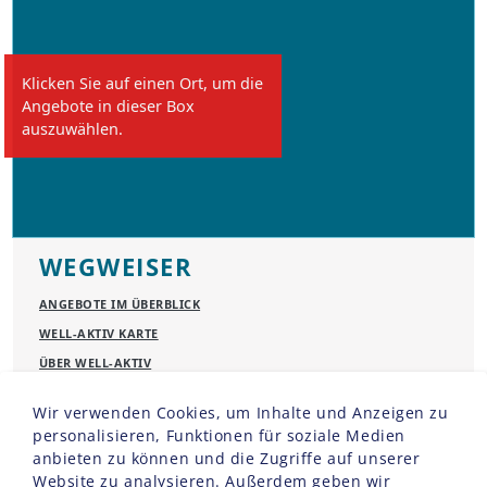
Klicken Sie auf einen Ort, um die
Angebote in dieser Box
auszuwählen.
WEGWEISER
ANGEBOTE IM ÜBERBLICK
WELL-AKTIV KARTE
ÜBER WELL-AKTIV
ANMELDUNG UND KOSTEN
Wir verwenden Cookies, um Inhalte und Anzeigen zu
DAS SOLLTEN SIE WISSEN
personalisieren, Funktionen für soziale Medien
KASSENZUSCHUSS
anbieten zu können und die Zugriffe auf unserer
Website zu analysieren. Außerdem geben wir
REISERÜCKTRITTVERSICHERUNG