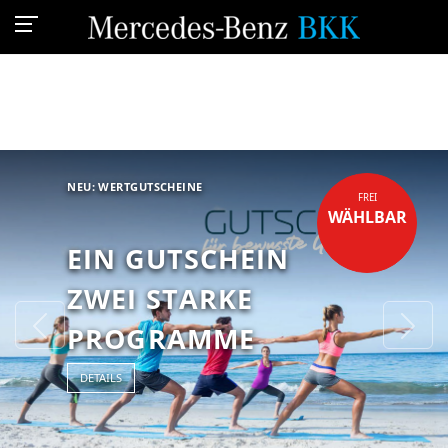
NEU: WERTGUTSCHEINE
FREI
WÄHLBAR
EIN GUTSCHEIN
ZWEI STARKE
Previous
Ne
PROGRAMME
DETAILS