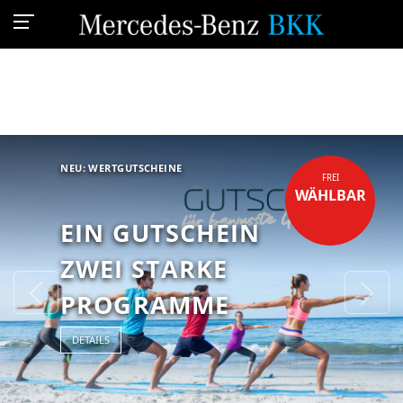
NEU: WERTGUTSCHEINE
FREI
WÄHLBAR
EIN GUTSCHEIN
ZWEI STARKE
Previous
Ne
PROGRAMME
DETAILS